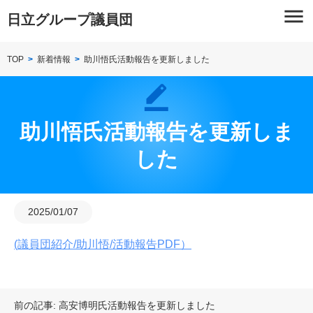
Skip
menu
日立グループ議員団
to
content
TOP
新着情報
助川悟氏活動報告を更新しました
助川悟氏活動報告を更新しま
した
2025/01/07
(議員団紹介/助川悟/活動報告PDF）
投
前の記事:
高安博明氏活動報告を更新しました