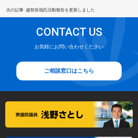
稿
ナ
次の記事:
越智辰哉氏活動報告を更新しました
ビ
ゲ
CONTACT US
ー
シ
お気軽にお問い合わせください
ョ
ン
ご相談窓口はこちら