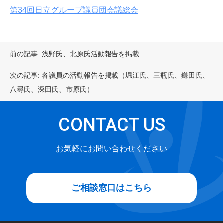
第34回日立グループ議員団会議総会
投
前の記事:
浅野氏、北原氏活動報告を掲載
稿
ナ
次の記事:
各議員の活動報告を掲載（堀江氏、三瓶氏、鎌田氏、
ビ
八尋氏、深田氏、市原氏）
ゲ
ー
CONTACT US
シ
ョ
お気軽にお問い合わせください
ン
ご相談窓口はこちら