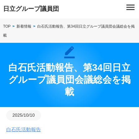
Skip
menu
日立グループ議員団
to
content
TOP
新着情報
白石氏活動報告、第34回日立グループ議員団会議総会を掲
載
白石氏活動報告、第34回日立
グループ議員団会議総会を掲
載
2025/10/10
白石氏活動報告