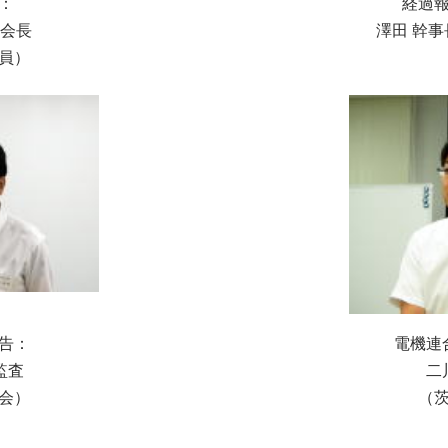
：
経過
し会長
澤田 幹
員）
告：
電機連
監査
二
会）
（