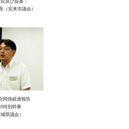
報告及び提案：
事長（安来市議会）
合関係経過報告
川特別幹事
茨城県議会）