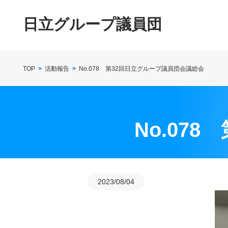
Skip
to
日立グループ議員団
content
TOP
活動報告
No.078 第32回日立グループ議員団会議総会
No.07
2023/08/04