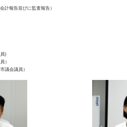
、会計報告並びに監査報告）
員)
員）
市議会議員）