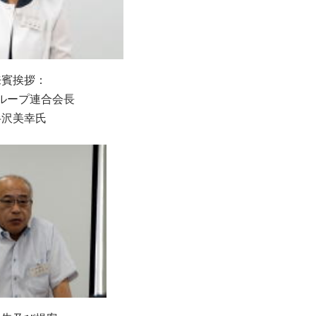
来賓挨拶：
ループ連合会長
半沢美幸氏