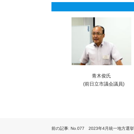
青木俊氏
(前日立市議会議員)
投
稿
前の記事:
No.077 2023年4月統一地方