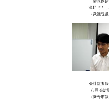
会長挨拶
浅野 さと
（衆議院議
会計監査報
八尋 会計
（秦野市議